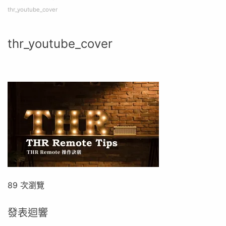
thr_youtube_cover
thr_youtube_cover
89 次瀏覽
發表迴響