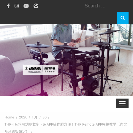
Search
for:
Toggle 
Home
2020
1 月
30
THR-II音箱可調參數多，用APP操作超方便！THR Remote APP完整教學（內含
藍芽踏板設定）