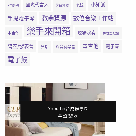
小知識
國際代言人
宅錄
YC系列
學習資源
教學資源
數位音樂工作站
手提電子琴
樂手來開箱
現場演奏
木吉他
舞台型鍵盤
電吉他
講座/發表會
電子琴
貝斯
錄音初學者
電子鼓
Yamaha合成器專區
金聲樂器