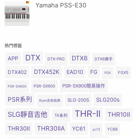
Yamaha PSS-E30
熱門標籤
DTX
DTX6
APP
DTX-PRO
DTX6樂手
DTX452K
EAD10
FG
DTX402
FGX5
FGX
PSR-SX900簡易操作
PSR-SX900
PSR-SX600
PSR系列
SLG200s
SLG-200S
Ryan吉他指南
THR-II
SLG靜音吉他
THR10II
TA系列
THR30IIA
THR30II
YC61
YC88
yc73