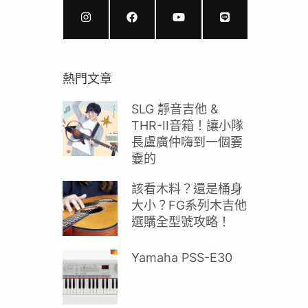
熱門文章
SLG 靜音吉他 &
THR-II音箱！讓小隊
長盧廣仲嗨到一個嫑
嫑的
該看木料？還是桶身
大小？FG系列木吉他
選購全型號攻略！
Yamaha PSS-E30