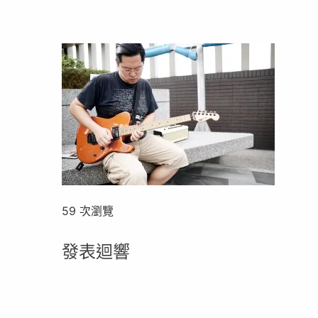
59 次瀏覽
發表迴響