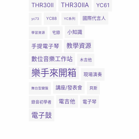
THR30IIA
THR30II
YC61
國際代言人
YC88
yc73
YC系列
小知識
宅錄
學習資源
教學資源
手提電子琴
數位音樂工作站
木吉他
樂手來開箱
現場演奏
講座/發表會
貝斯
舞台型鍵盤
電吉他
電子琴
錄音初學者
電子鼓