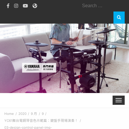
Search
for:
Toggle 
Home
2020
9 月
9
YC61舞台電鋼琴音色示範篇：鍵盤手現場演奏！
03-design-control-panel-img-