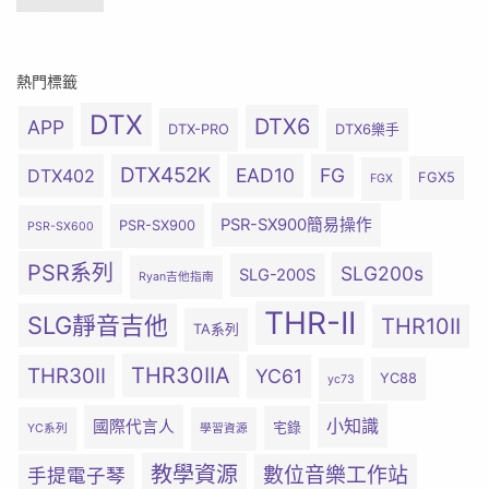
熱門標籤
DTX
DTX6
APP
DTX-PRO
DTX6樂手
DTX452K
EAD10
FG
DTX402
FGX5
FGX
PSR-SX900簡易操作
PSR-SX900
PSR-SX600
PSR系列
SLG200s
SLG-200S
Ryan吉他指南
THR-II
SLG靜音吉他
THR10II
TA系列
THR30IIA
THR30II
YC61
YC88
yc73
小知識
國際代言人
宅錄
YC系列
學習資源
教學資源
數位音樂工作站
手提電子琴