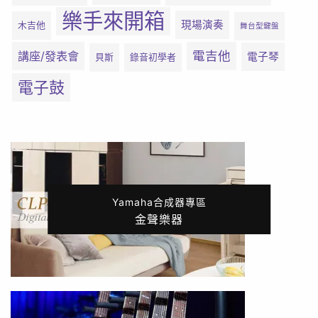
樂手來開箱
現場演奏
木吉他
舞台型鍵盤
電吉他
講座/發表會
電子琴
貝斯
錄音初學者
電子鼓
Yamaha合成器專區
金聲樂器