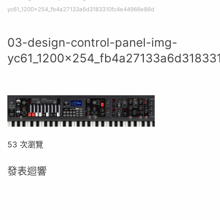
yc61_1200x254_fb4a27133a6d3183310fc4e44966e86d
03-design-control-panel-img-
yc61_1200x254_fb4a27133a6d31833
53 次瀏覽
發表迴響