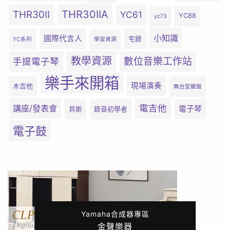
THR30IIA
THR30II
YC61
YC88
yc73
小知識
國際代言人
宅錄
YC系列
學習資源
教學資源
數位音樂工作站
手提電子琴
樂手來開箱
現場演奏
木吉他
舞台型鍵盤
電吉他
講座/發表會
電子琴
貝斯
錄音初學者
電子鼓
Yamaha合成器專區
金聲樂器