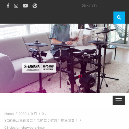
Search
for:
Toggle 
Home
2020
9 月
9
YC61舞台電鋼琴音色示範篇：鍵盤手現場演奏！
03-design-drawbars-img-