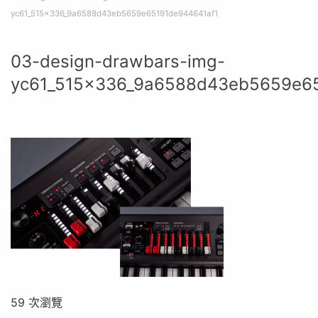
yc61_515x336_9a6588d43eb5659e65191de944641af1
03-design-drawbars-img-
yc61_515x336_9a6588d43eb5659e65
59 次瀏覽