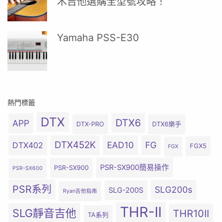
木吉他選購全型號攻略！
Yamaha PSS-E30
熱門標籤
DTX
DTX6
APP
DTX-PRO
DTX6樂手
DTX452K
EAD10
FG
DTX402
FGX5
FGX
PSR-SX900簡易操作
PSR-SX900
PSR-SX600
PSR系列
SLG200s
SLG-200S
Ryan吉他指南
THR-II
SLG靜音吉他
THR10II
TA系列