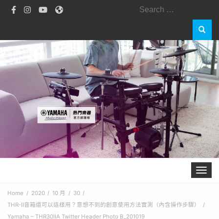
Search
for:
Toggle 
Home
2020
10 月
30
THR-II音箱還可以這樣用？意想不到的創意使用方法實測（內含操作步驟）
Yamaha – THR30IIA Twitter Header Photo B_201019