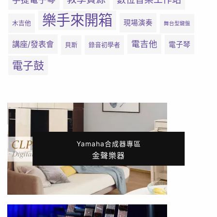
樂手來開箱
現場演奏
木吉他
舞台型鍵盤
電吉他
講座/發表會
電子琴
貝斯
錄音初學者
電子鼓
Yamaha合成器專區
金聲樂器