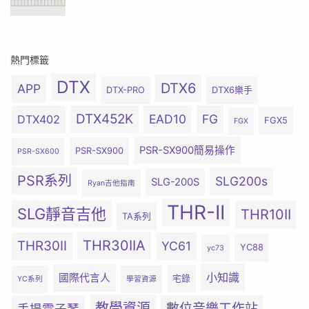
熱門標籤
DTX
DTX6
APP
DTX-PRO
DTX6樂手
DTX452K
EAD10
FG
DTX402
FGX5
FGX
PSR-SX900簡易操作
PSR-SX900
PSR-SX600
PSR系列
SLG200s
SLG-200S
Ryan吉他指南
THR-II
SLG靜音吉他
THR10II
TA系列
THR30IIA
THR30II
YC61
YC88
yc73
小知識
國際代言人
宅錄
YC系列
學習資源
教學資源
數位音樂工作站
手提電子琴