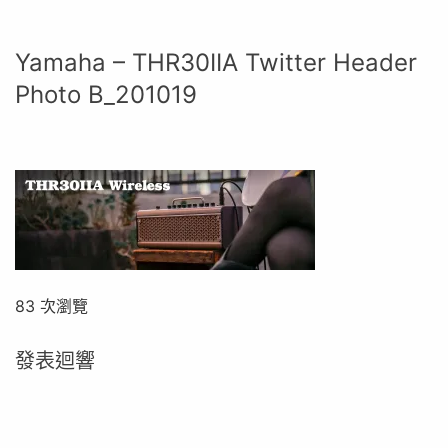
Yamaha – THR30IIA Twitter Header
Photo B_201019
83 次瀏覽
發表迴響