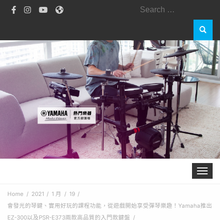
Search
for:
Toggle 
Home
2021
1 月
19
會發光的琴鍵、實用好玩的課程功能，從遊戲開始享受彈琴樂趣！Yamaha推出
EZ-300以及PSR-E373兩款高品質的入門款鍵盤