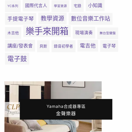
小知識
國際代言人
宅錄
YC系列
學習資源
教學資源
數位音樂工作站
手提電子琴
樂手來開箱
現場演奏
木吉他
舞台型鍵盤
電吉他
講座/發表會
電子琴
貝斯
錄音初學者
電子鼓
Yamaha合成器專區
金聲樂器