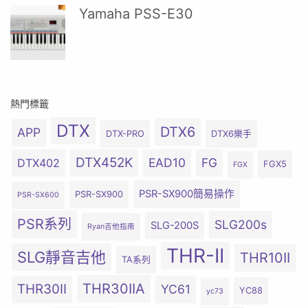
Yamaha PSS-E30
熱門標籤
DTX
DTX6
APP
DTX-PRO
DTX6樂手
DTX452K
EAD10
FG
DTX402
FGX5
FGX
PSR-SX900簡易操作
PSR-SX900
PSR-SX600
PSR系列
SLG200s
SLG-200S
Ryan吉他指南
THR-II
SLG靜音吉他
THR10II
TA系列
THR30IIA
THR30II
YC61
YC88
yc73