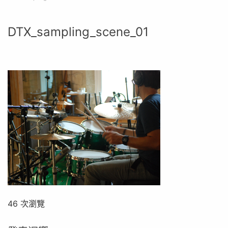
DTX_sampling_scene_01
46 次瀏覽