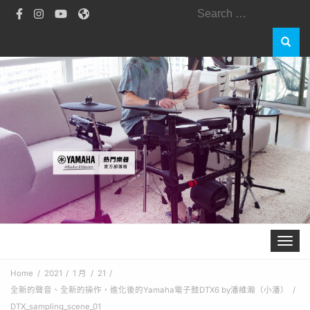
Search
for:
Toggle 
Home
2021
1 月
21
全新的聲音、全新的操作，進化後的Yamaha電子鼓DTX6 by潘維瀚（小潘）
DTX_sampling_scene_01