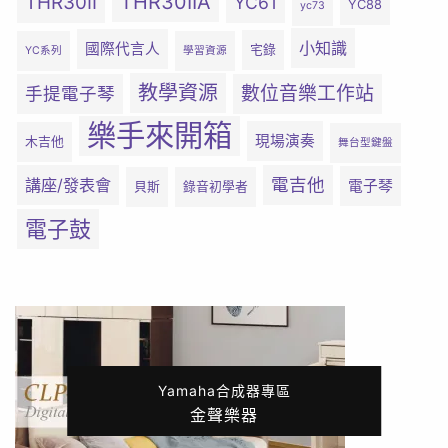
THR30IIA
THR30II
YC61
YC88
yc73
小知識
國際代言人
宅錄
YC系列
學習資源
教學資源
數位音樂工作站
手提電子琴
樂手來開箱
現場演奏
木吉他
舞台型鍵盤
電吉他
講座/發表會
電子琴
貝斯
錄音初學者
電子鼓
Yamaha合成器專區
金聲樂器