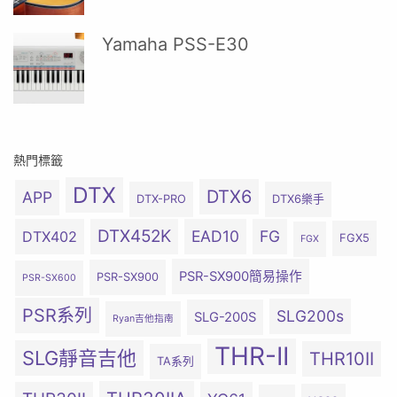
Yamaha PSS-E30
熱門標籤
DTX
DTX6
APP
DTX-PRO
DTX6樂手
DTX452K
EAD10
FG
DTX402
FGX5
FGX
PSR-SX900簡易操作
PSR-SX900
PSR-SX600
PSR系列
SLG200s
SLG-200S
Ryan吉他指南
THR-II
SLG靜音吉他
THR10II
TA系列