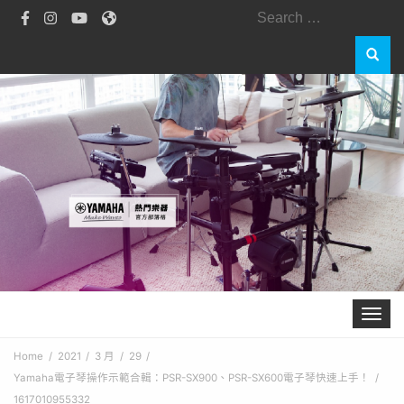
Search
for:
Toggle 
Home
2021
3 月
29
Yamaha電子琴操作示範合輯：PSR-SX900、PSR-SX600電子琴快速上手！
1617010955332