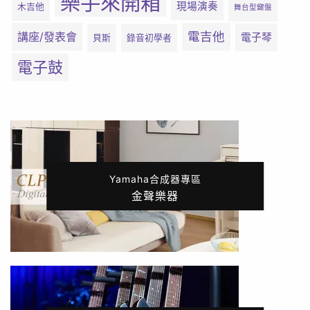
樂手來開箱
現場演奏
木吉他
舞台型鍵盤
電吉他
講座/發表會
電子琴
貝斯
錄音初學者
電子鼓
Yamaha合成器專區
金聲樂器