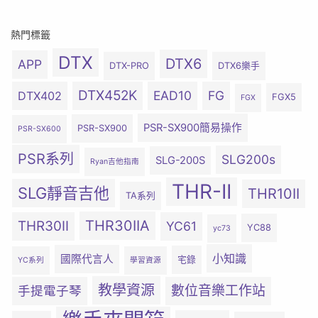
熱門標籤
DTX
DTX6
APP
DTX-PRO
DTX6樂手
DTX452K
EAD10
FG
DTX402
FGX5
FGX
PSR-SX900簡易操作
PSR-SX900
PSR-SX600
PSR系列
SLG200s
SLG-200S
Ryan吉他指南
THR-II
SLG靜音吉他
THR10II
TA系列
THR30IIA
THR30II
YC61
YC88
yc73
小知識
國際代言人
宅錄
YC系列
學習資源
教學資源
數位音樂工作站
手提電子琴