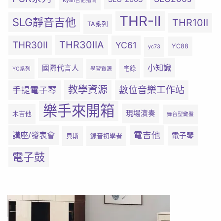
Ryan吉他指南
THR-II
SLG靜音吉他
THR10II
TA系列
THR30IIA
THR30II
YC61
YC88
yc73
小知識
國際代言人
宅錄
YC系列
學習資源
教學資源
數位音樂工作站
手提電子琴
樂手來開箱
現場演奏
木吉他
舞台型鍵盤
電吉他
講座/發表會
電子琴
貝斯
錄音初學者
電子鼓