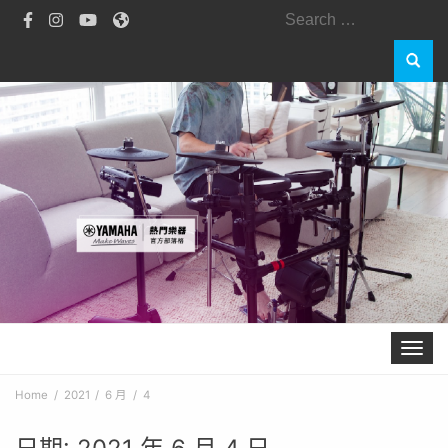
Search
for:
Toggle 
Home
2021
6 月
4