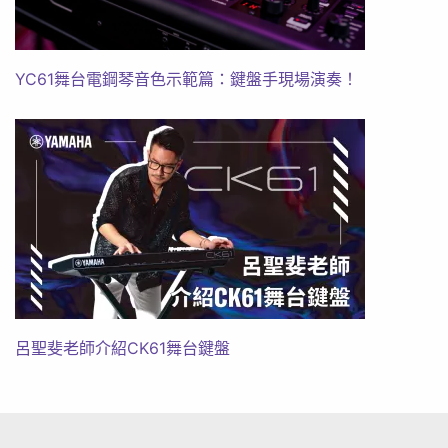
YC61舞台電鋼琴音色示範篇：鍵盤手現場演奏！
呂聖斐老師介紹CK61舞台鍵盤