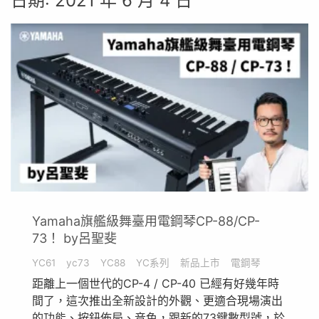
日期:
2021 年 6 月 4 日
Yamaha旗艦級舞臺用電鋼琴CP-88/CP-
73！ by呂聖斐
YC61
yc73
YC88
YC系列
新品上市
電鋼琴
距離上一個世代的CP-4 / CP-40 已經有好幾年時
間了，這次推出全新設計的外觀、更適合現場演出
的功能、按鈕佈局、音色，跟新的73鍵數型號，於