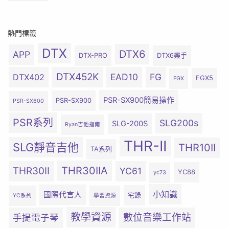
熱門標籤
DTX
DTX6
APP
DTX-PRO
DTX6樂手
DTX452K
EAD10
FG
DTX402
FGX5
FGX
PSR-SX900簡易操作
PSR-SX900
PSR-SX600
PSR系列
SLG200s
SLG-200S
Ryan吉他指南
THR-II
SLG靜音吉他
THR10II
TA系列
THR30IIA
THR30II
YC61
YC88
yc73
小知識
國際代言人
宅錄
YC系列
學習資源
教學資源
數位音樂工作站
手提電子琴