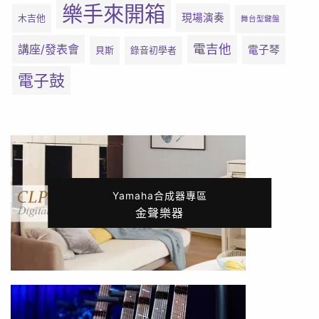
樂手來開箱
現場演奏
木吉他
舞台型鍵盤
電吉他
講座/發表會
電子琴
貝斯
錄音初學者
電子鼓
Yamaha合成器專區
金聲樂器