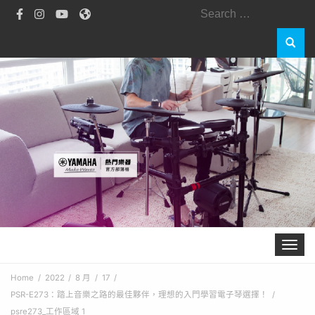
Search
for:
Toggle 
Home
2022
8 月
17
PSR-E273：踏上音樂之路的最佳夥伴，理想的入門學習電子琴選擇！
psre273_工作區域 1