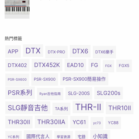
熱門標籤
DTX
DTX6
APP
DTX-PRO
DTX6樂手
DTX452K
EAD10
FG
DTX402
FGX5
FGX
PSR-SX900簡易操作
PSR-SX900
PSR-SX600
PSR系列
SLG200s
SLG-200S
Ryan吉他指南
THR-II
SLG靜音吉他
THR10II
TA系列
THR30IIA
THR30II
YC61
YC88
yc73
小知識
國際代言人
宅錄
YC系列
學習資源