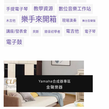
教學資源
數位音樂工作站
手提電子琴
樂手來開箱
現場演奏
木吉他
舞台型鍵盤
電吉他
講座/發表會
電子琴
貝斯
錄音初學者
電子鼓
Yamaha合成器專區
金聲樂器