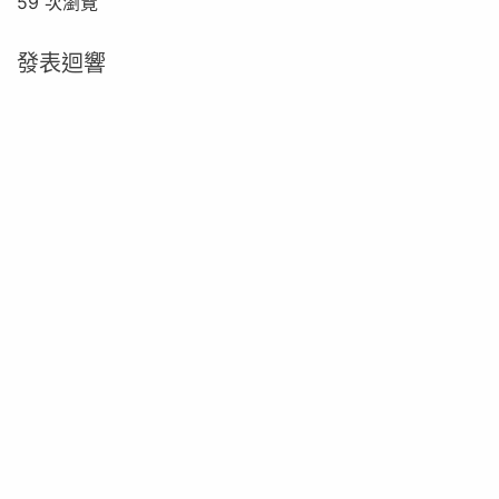
59 次瀏覽
發表迴響