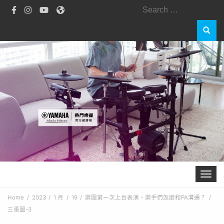
Search
for:
Toggle 
Home
2023
1 月
19
樂團第一次上台表演，樂手們怎麼和PA溝通？
三張圖-3