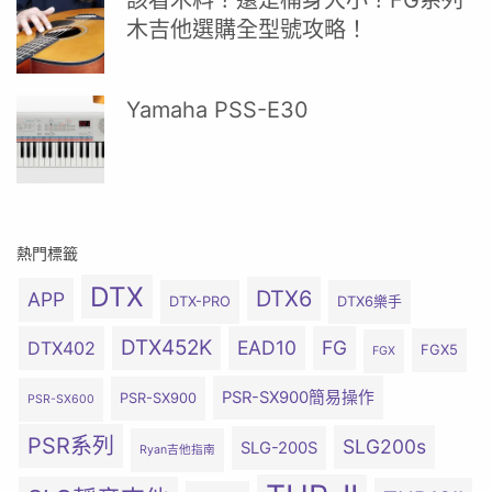
該看木料？還是桶身大小？FG系列
木吉他選購全型號攻略！
Yamaha PSS-E30
熱門標籤
DTX
DTX6
APP
DTX-PRO
DTX6樂手
DTX452K
EAD10
FG
DTX402
FGX5
FGX
PSR-SX900簡易操作
PSR-SX900
PSR-SX600
PSR系列
SLG200s
SLG-200S
Ryan吉他指南