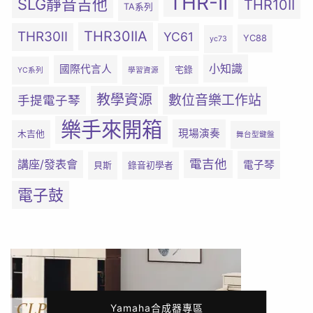
THR-II
SLG靜音吉他
THR10II
TA系列
THR30IIA
THR30II
YC61
YC88
yc73
小知識
國際代言人
宅錄
YC系列
學習資源
教學資源
數位音樂工作站
手提電子琴
樂手來開箱
現場演奏
木吉他
舞台型鍵盤
電吉他
講座/發表會
電子琴
貝斯
錄音初學者
電子鼓
Yamaha合成器專區