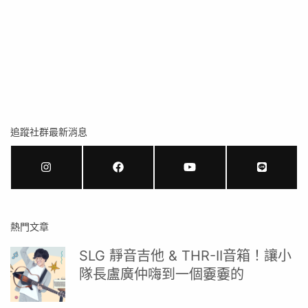
追蹤社群最新消息
熱門文章
SLG 靜音吉他 & THR-II音箱！讓小
隊長盧廣仲嗨到一個嫑嫑的