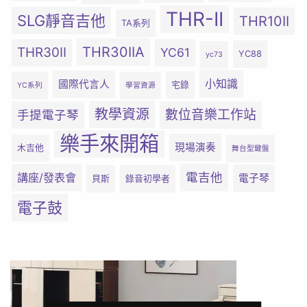
THR-II
SLG靜音吉他
THR10II
TA系列
THR30IIA
THR30II
YC61
YC88
yc73
小知識
國際代言人
宅錄
YC系列
學習資源
教學資源
數位音樂工作站
手提電子琴
樂手來開箱
現場演奏
木吉他
舞台型鍵盤
電吉他
講座/發表會
電子琴
貝斯
錄音初學者
電子鼓