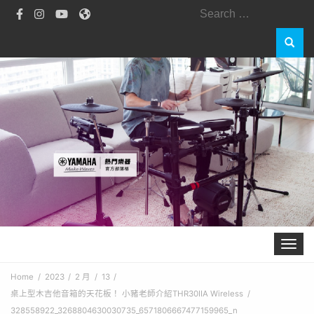
Search
for:
Toggle 
Home
2023
2 月
13
桌上型木吉他音箱的天花板！ 小豬老師介紹THR30IIA Wireless
328558922_3268804630030735_6571806667477159965_n