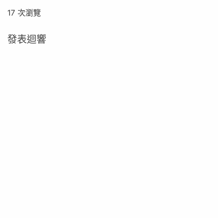
17 次瀏覽
發表迴響