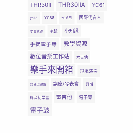
THR30IIA
THR30II
YC61
國際代言人
YC88
yc73
YC系列
小知識
宅錄
學習資源
教學資源
手提電子琴
數位音樂工作站
木吉他
樂手來開箱
現場演奏
講座/發表會
貝斯
舞台型鍵盤
電吉他
電子琴
錄音初學者
電子鼓