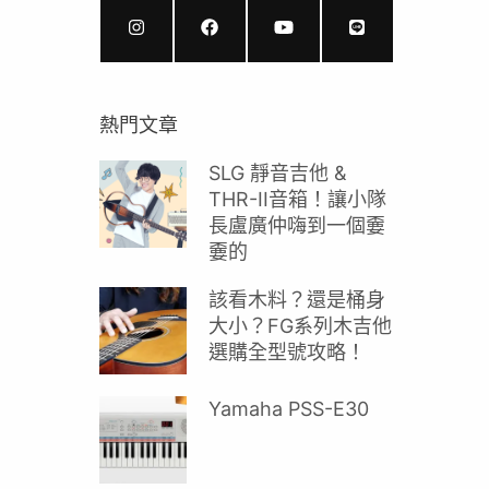
熱門文章
SLG 靜音吉他 &
THR-II音箱！讓小隊
長盧廣仲嗨到一個嫑
嫑的
該看木料？還是桶身
大小？FG系列木吉他
選購全型號攻略！
Yamaha PSS-E30