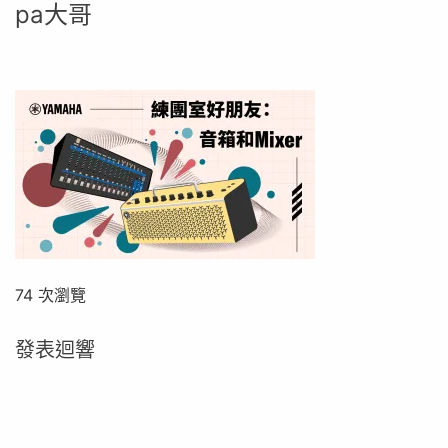
pa大哥
74 次瀏覽
發表迴響