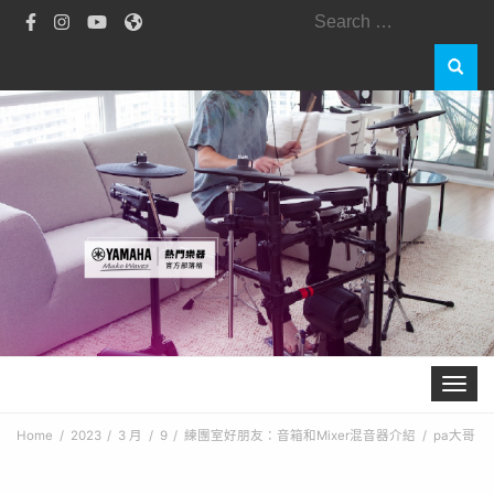
Search
for:
Toggle 
Home
2023
3 月
9
練團室好朋友：音箱和Mixer混音器介紹
pa大哥