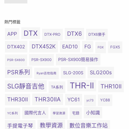
熱門標籤
DTX
DTX6
APP
DTX-PRO
DTX6樂手
DTX452K
EAD10
FG
DTX402
FGX5
FGX
PSR-SX900簡易操作
PSR-SX900
PSR-SX600
PSR系列
SLG200s
SLG-200S
Ryan吉他指南
THR-II
SLG靜音吉他
THR10II
TA系列
THR30IIA
THR30II
YC61
YC88
yc73
小知識
國際代言人
宅錄
YC系列
學習資源
教學資源
數位音樂工作站
手提電子琴