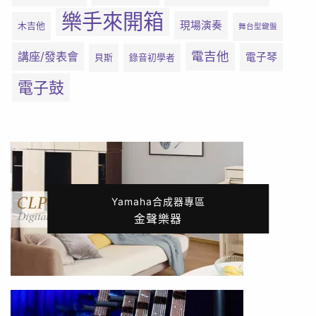
樂手來開箱
現場演奏
木吉他
舞台型鍵盤
電吉他
講座/發表會
電子琴
貝斯
錄音初學者
電子鼓
Yamaha合成器專區
金聲樂器