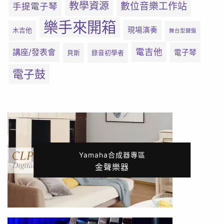
教學資源
數位音樂工作站
手提電子琴
樂手來開箱
現場演奏
木吉他
舞台型鍵盤
電吉他
講座/發表會
電子琴
貝斯
錄音初學者
電子鼓
Yamaha合成器專區
金聲樂器