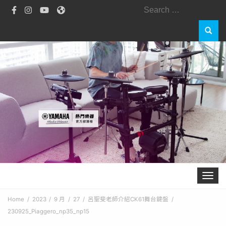
Search
for:
Toggle 
Home
2023
9 月
27
呂聖斐老師介紹CK61舞台鍵盤
230925_Piaggero_np35_np15