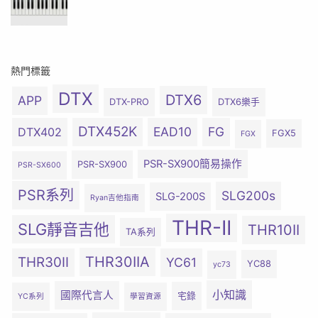
熱門標籤
DTX
DTX6
APP
DTX-PRO
DTX6樂手
DTX452K
EAD10
FG
DTX402
FGX5
FGX
PSR-SX900簡易操作
PSR-SX900
PSR-SX600
PSR系列
SLG200s
SLG-200S
Ryan吉他指南
THR-II
SLG靜音吉他
THR10II
TA系列
THR30IIA
THR30II
YC61
YC88
yc73
小知識
國際代言人
宅錄
YC系列
學習資源