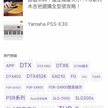
該看木料？還是桶身大小？FG系列
木吉他選購全型號攻略！
Yamaha PSS-E30
熱門標籤
DTX
DTX6
APP
DTX-PRO
DTX6樂手
DTX452K
EAD10
FG
DTX402
FGX5
FGX
PSR-SX900簡易操作
PSR-SX900
PSR-SX600
PSR系列
SLG200s
SLG-200S
Ryan吉他指南