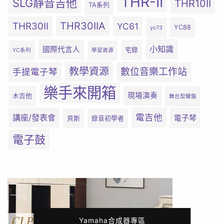
THR-II
SLG靜音吉他
THR10II
TA系列
THR30IIA
THR30II
YC61
YC88
yc73
小知識
國際代言人
宅錄
YC系列
學習資源
教學資源
數位音樂工作站
手提電子琴
樂手來開箱
現場演奏
木吉他
舞台型鍵盤
電吉他
講座/發表會
電子琴
貝斯
錄音初學者
電子鼓
Yamaha合成器專區