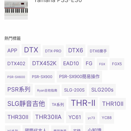
Yamaha PSS-E30
熱門標籤
DTX
DTX6
APP
DTX-PRO
DTX6樂手
DTX452K
EAD10
FG
DTX402
FGX5
FGX
PSR-SX900簡易操作
PSR-SX900
PSR-SX600
PSR系列
SLG200s
SLG-200S
Ryan吉他指南
THR-II
SLG靜音吉他
THR10II
TA系列
THR30IIA
THR30II
YC61
YC88
yc73
小知識
國際代言人
宅錄