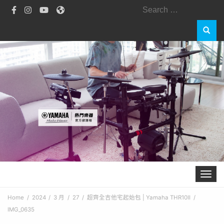
Search
for:
Toggle 
Home
2024
3 月
27
超齊全吉他宅起始包 | Yamaha THR10II
IMG_0635