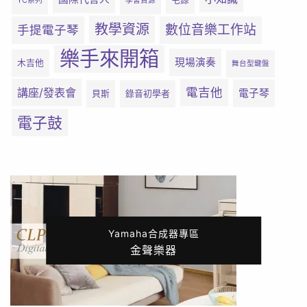
YC系列
學習資源
教學資源
數位音樂工作站
手提電子琴
樂手來開箱
現場演奏
木吉他
舞台型鍵盤
電吉他
講座/發表會
電子琴
貝斯
錄音初學者
電子鼓
Yamaha合成器專區
金聲樂器