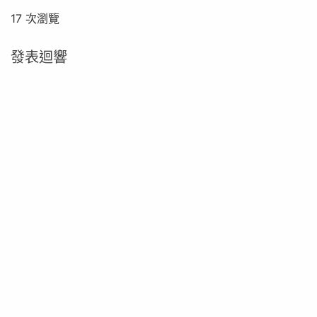
17 次瀏覽
發表迴響