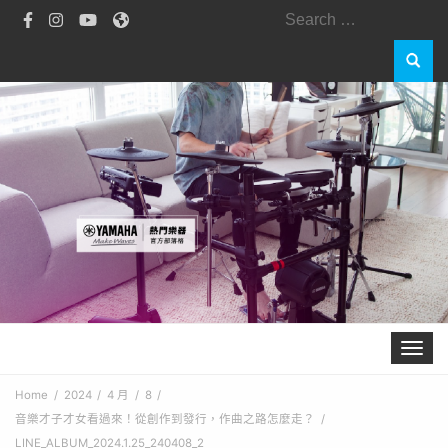
Search
for:
Toggle 
Home
2024
4 月
8
音樂才子才女看過來！從創作到發行，作曲之路怎麼走？
LINE_ALBUM_2024.1.25_240408_2