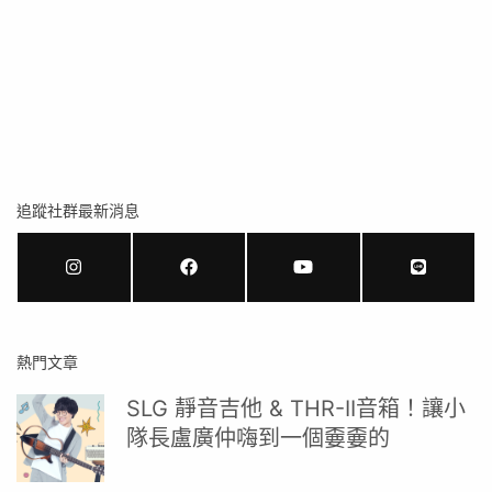
追蹤社群最新消息
熱門文章
SLG 靜音吉他 & THR-II音箱！讓小
隊長盧廣仲嗨到一個嫑嫑的