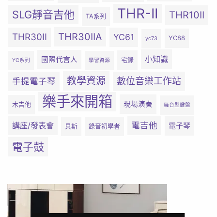
THR-II
SLG靜音吉他
THR10II
TA系列
THR30IIA
THR30II
YC61
YC88
yc73
小知識
國際代言人
宅錄
YC系列
學習資源
教學資源
數位音樂工作站
手提電子琴
樂手來開箱
現場演奏
木吉他
舞台型鍵盤
電吉他
講座/發表會
電子琴
貝斯
錄音初學者
電子鼓