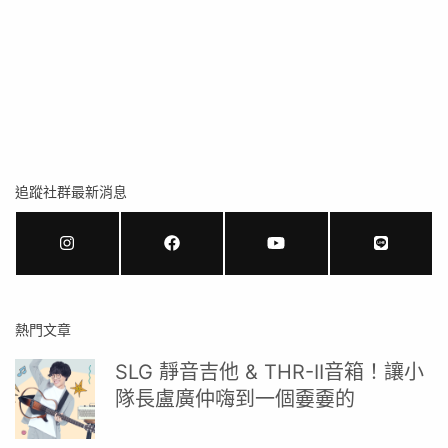
追蹤社群最新消息
熱門文章
SLG 靜音吉他 & THR-II音箱！讓小
隊長盧廣仲嗨到一個嫑嫑的