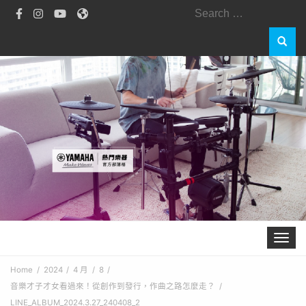
Search
for:
Toggle 
Home
2024
4 月
8
音樂才子才女看過來！從創作到發行，作曲之路怎麼走？
LINE_ALBUM_2024.3.27_240408_2