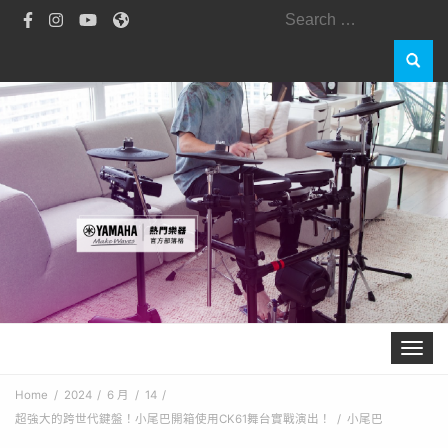
Search
for:
Toggle 
Home
2024
6 月
14
超強大的跨世代鍵盤！小尾巴開箱使用CK61舞台實戰演出！
小尾巴