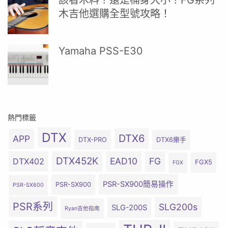
該看木料？還是桶身大小？FG系列
木吉他選購全型號攻略！
Yamaha PSS-E30
熱門標籤
DTX
DTX6
APP
DTX-PRO
DTX6樂手
DTX452K
EAD10
FG
DTX402
FGX5
FGX
PSR-SX900簡易操作
PSR-SX900
PSR-SX600
PSR系列
SLG200s
SLG-200S
Ryan吉他指南