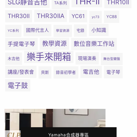
THR-II
SLG靜音吉他
THR10II
TA系列
THR30IIA
THR30II
YC61
YC88
yc73
小知識
國際代言人
宅錄
YC系列
學習資源
教學資源
數位音樂工作站
手提電子琴
樂手來開箱
現場演奏
木吉他
舞台型鍵盤
電吉他
講座/發表會
電子琴
貝斯
錄音初學者
電子鼓
Yamaha合成器專區