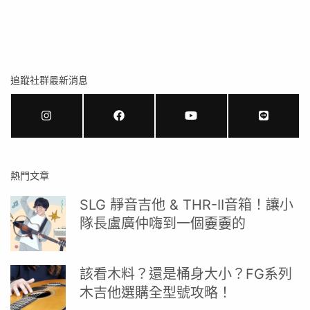
追蹤社群最新消息
熱門文章
SLG 靜音吉他 & THR-II音箱！讓小
隊長盧廣仲嗨到一個嫑嫑的
該看木料？還是桶身大小？FG系列
木吉他選購全型號攻略！