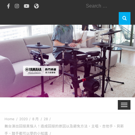
Search
for:
Toggle 
Home
2020
8 月
28
舞台演出回授真惱人！造成回授的原因以及避免方法，主唱、吉他手、貝斯
手、鼓手都可以學的小知識