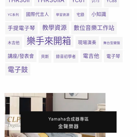
THR30IIA
THR30II
YC61
YC88
yc73
小知識
國際代言人
宅錄
YC系列
學習資源
教學資源
數位音樂工作站
手提電子琴
樂手來開箱
現場演奏
木吉他
舞台型鍵盤
電吉他
講座/發表會
電子琴
貝斯
錄音初學者
電子鼓
Yamaha合成器專區
金聲樂器