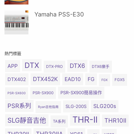
Yamaha PSS-E30
熱門標籤
DTX
DTX6
APP
DTX-PRO
DTX6樂手
DTX452K
EAD10
FG
DTX402
FGX5
FGX
PSR-SX900簡易操作
PSR-SX900
PSR-SX600
PSR系列
SLG200s
SLG-200S
Ryan吉他指南
THR-II
SLG靜音吉他
THR10II
TA系列