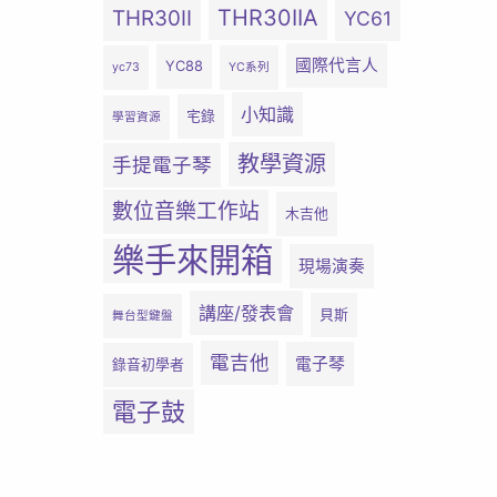
THR30IIA
THR30II
YC61
國際代言人
YC88
yc73
YC系列
小知識
宅錄
學習資源
教學資源
手提電子琴
數位音樂工作站
木吉他
樂手來開箱
現場演奏
講座/發表會
貝斯
舞台型鍵盤
電吉他
電子琴
錄音初學者
電子鼓