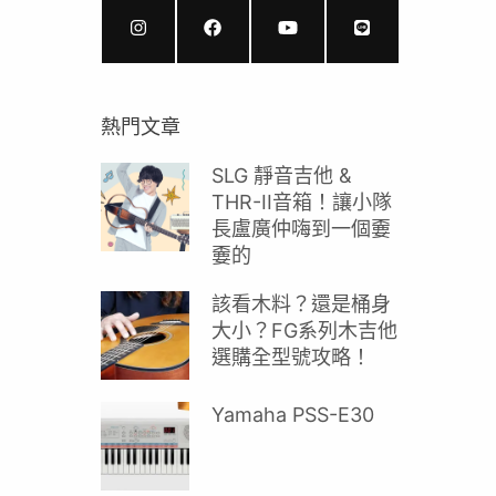
熱門文章
SLG 靜音吉他 &
THR-II音箱！讓小隊
長盧廣仲嗨到一個嫑
嫑的
該看木料？還是桶身
大小？FG系列木吉他
選購全型號攻略！
Yamaha PSS-E30