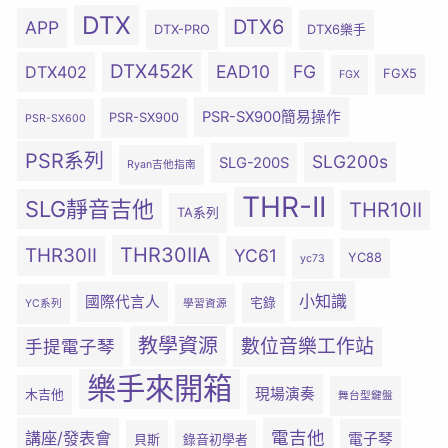
DTX
DTX6
APP
DTX-PRO
DTX6樂手
DTX452K
EAD10
FG
DTX402
FGX5
FGX
PSR-SX900簡易操作
PSR-SX900
PSR-SX600
PSR系列
SLG200s
SLG-200S
Ryan吉他指南
THR-II
SLG靜音吉他
THR10II
TA系列
THR30IIA
THR30II
YC61
YC88
yc73
小知識
國際代言人
宅錄
YC系列
學習資源
教學資源
數位音樂工作站
手提電子琴
樂手來開箱
現場演奏
木吉他
舞台型鍵盤
電吉他
講座/發表會
電子琴
貝斯
錄音初學者