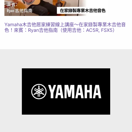
Yamaha木吉他居家練習線上講座～在家錄製專業木吉他音
色！來賓：Ryan吉他指南（使用吉他：AC5R, FSX5）