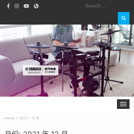
Search
for:
Toggle 
Home
2021
12 月