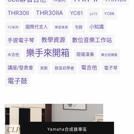
TA系列
THR30IIA
THR30II
YC61
YC88
yc73
小知識
國際代言人
宅錄
YC系列
學習資源
教學資源
數位音樂工作站
手提電子琴
樂手來開箱
現場演奏
木吉他
舞台型鍵盤
電吉他
講座/發表會
電子琴
貝斯
錄音初學者
電子鼓
Yamaha合成器專區