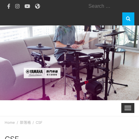
Search
for:
Toggle 
Home
部落格
CSF