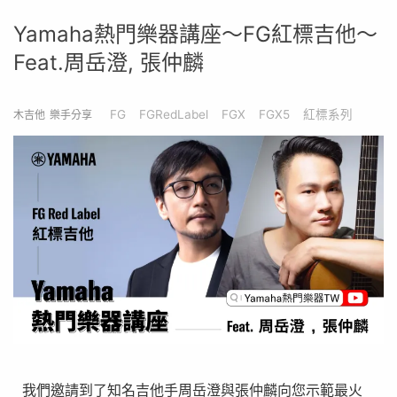
Yamaha熱門樂器講座～FG紅標吉他～
Feat.周岳澄, 張仲麟
FG
FGRedLabel
FGX
FGX5
紅標系列
木吉他
樂手分享
我們邀請到了知名吉他手周岳澄與張仲麟向您示範最火