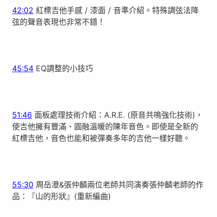
42:02
紅標吉他手感 / 漆面 / 音準介紹。特殊調弦法降
弦的聲音表現也非常不錯！
45:54
EQ調整的小技巧
51:46
面板處理技術介紹：A.R.E. (原音共鳴強化技術)，
使吉他擁有豐滿、圓融溫暖的陳年音色。即使是全新的
紅標吉他，音色也能和被彈奏多年的吉他一樣好聽。
55:30
周岳澄&張仲麟兩位老師共同演奏張仲麟老師的作
品：『山的形狀』(重新編曲)