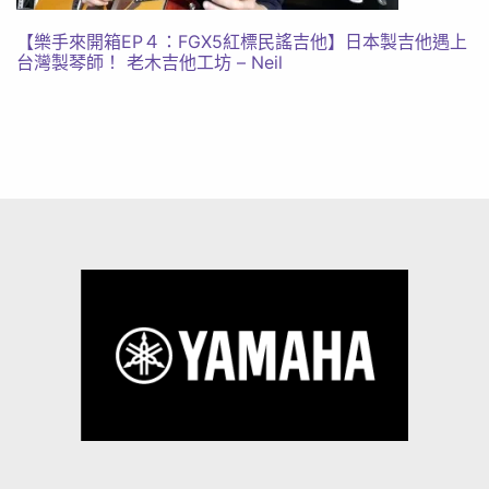
【樂手來開箱EP４：FGX5紅標民謠吉他】日本製吉他遇上
台灣製琴師！ 老木吉他工坊 – Neil