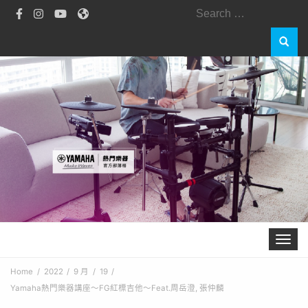
Toggle 
Home
2022
9 月
19
Yamaha熱門樂器講座～FG紅標吉他～Feat.周岳澄, 張仲麟