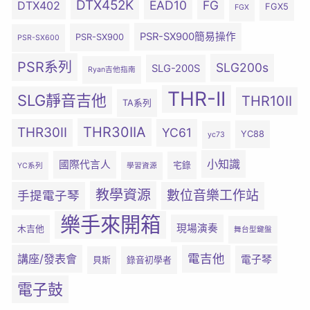
DTX452K
EAD10
FG
DTX402
FGX5
FGX
PSR-SX900簡易操作
PSR-SX900
PSR-SX600
PSR系列
SLG200s
SLG-200S
Ryan吉他指南
THR-II
SLG靜音吉他
THR10II
TA系列
THR30IIA
THR30II
YC61
YC88
yc73
小知識
國際代言人
宅錄
YC系列
學習資源
教學資源
數位音樂工作站
手提電子琴
樂手來開箱
現場演奏
木吉他
舞台型鍵盤
電吉他
講座/發表會
電子琴
貝斯
錄音初學者
電子鼓