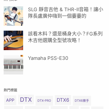
SLG 靜音吉他 & THR-II音箱！讓小
隊長盧廣仲嗨到一個嫑嫑的
該看木料？還是桶身大小？FG系列
木吉他選購全型號攻略！
Yamaha PSS-E30
熱門標籤
DTX
DTX6
APP
DTX-PRO
DTX6樂手