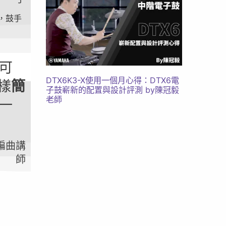
團，鼓手
可
DTX6K3-X使用一個月心得：DTX6電
這樣
簡
子鼓嶄新的配置與設計評測 by陳冠毅
老師
一
/編曲講
師