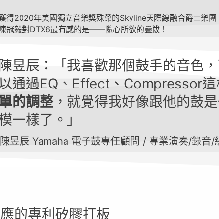
獲得2020年美國獨立音樂獎殊榮的Skyline天際線融合爵士樂
陳冠毅對DTX6最有感的是——隨心所欲的疊鈸！
陳昱辰：「我喜歡那個鼓手的音色，
以通過EQ、Effect、Compressor
單的調整
，就覺得我好像跟他的鼓是
模一樣了。」
陳昱辰 Yamaha 電子鼓專任顧問 / 專業演奏/錄音
感應的專利矽膠打板