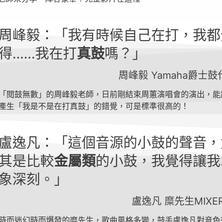
周峰毅：「我有時候自己在打，我都
得……我在打
真鼓
嗎？」
周峰毅 Yamaha爵士
「閱鼓無數」的周峰毅老師，日前剛結束周蕙演唱會的演出，能
產生「我是不是在打真鼓」的錯覺，可是標準很高的！
盧逸凡：「這個音源的小鼓的聲音，
其是比較
金屬類
的小鼓，我覺得讓我
象深刻。」
盧逸凡 糜先生MIXE
時而迷幻時而爆發的糜先生，歌曲風格多變，鼓手盧逸凡對音色