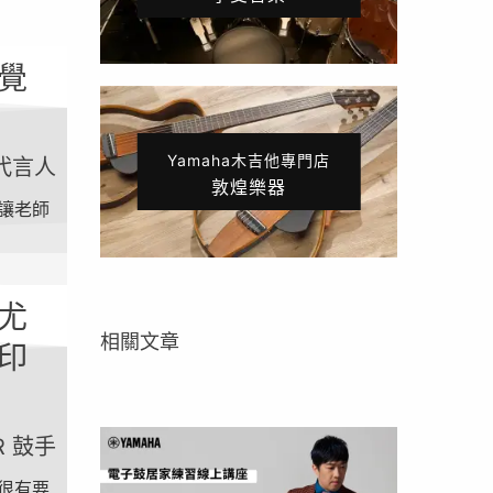
覺
Yamaha木吉他專門店
鼓代言人
敦煌樂器
讓老師
尤
相關文章
印
R 鼓手
很有要