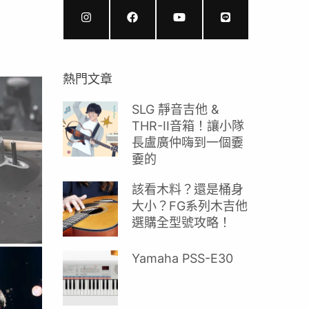
熱門文章
SLG 靜音吉他 &
THR-II音箱！讓小隊
長盧廣仲嗨到一個嫑
嫑的
該看木料？還是桶身
大小？FG系列木吉他
選購全型號攻略！
Yamaha PSS-E30