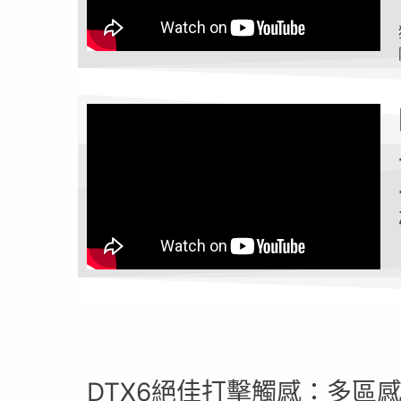
DTX6絕佳打擊觸感：多區