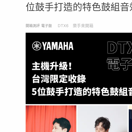
位鼓手打造的特色鼓組音
DTX6
樂手來開箱
開箱測評
電子鼓