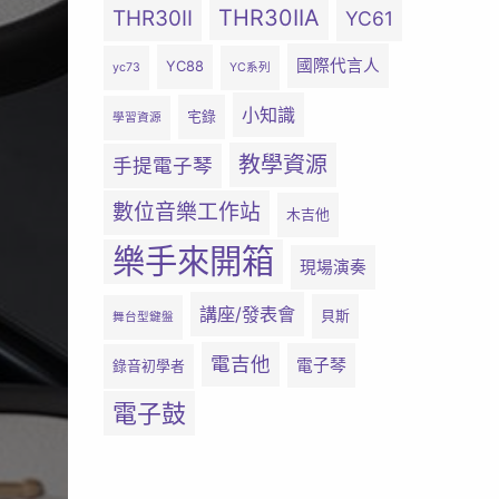
THR30IIA
THR30II
YC61
國際代言人
YC88
yc73
YC系列
小知識
宅錄
學習資源
教學資源
手提電子琴
數位音樂工作站
木吉他
樂手來開箱
現場演奏
講座/發表會
貝斯
舞台型鍵盤
電吉他
電子琴
錄音初學者
電子鼓