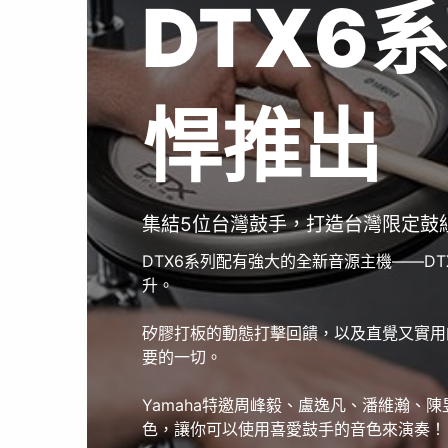
DTX6
悍推出
集結5位台灣鼓手，打造台灣限定鼓
DTX6
系列配有強大的全新音源主機——DT
升。
矽膠打板的動態打擊回饋，以及直覺又實用
要的一切。
Yamaha特邀周峰毅、盧逸凡、潘維瀚、
色，讓你可以使用喜愛鼓手的音色來演奏！