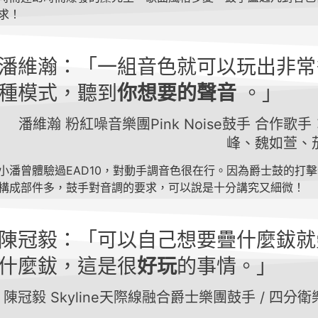
求！
潘維瀚：「一組音色就可以玩出非常
種模式，聽到
你想要的聲音
。」
潘維瀚 粉紅噪音樂團Pink Noise鼓手 合作歌
峰、魏如萱、
小潘曾體驗過EAD10，對動手調音色很在行。因為爵士鼓的打
構成部件多，鼓手對音調的要求，可以說是十分講究又細微！
陳冠毅：「可以自己想要疊什麼鈸就
什麼鈸，這是很
好玩
的事情。」
陳冠毅 Skyline天際線融合爵士樂團鼓手 / 四分