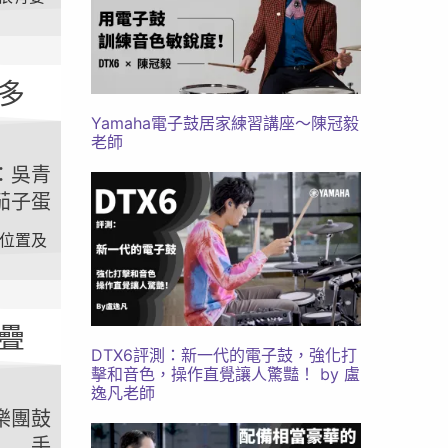
多
Yamaha電子鼓居家練習講座～陳冠毅
老師
手：吳青
茄子蛋
擊位置及
疊
DTX6評測：新一代的電子鼓，強化打
擊和音色，操作直覺讓人驚豔！ by 盧
逸凡老師
衛樂團鼓
手