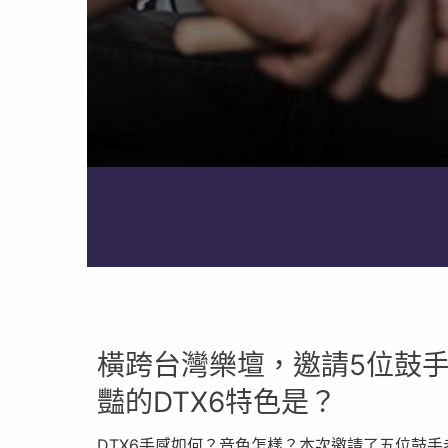
橫跨台灣樂壇，邀請5位鼓手
豔的DTX6特色是？
DTX6手感如何？音色怎樣？本次邀請了五位鼓