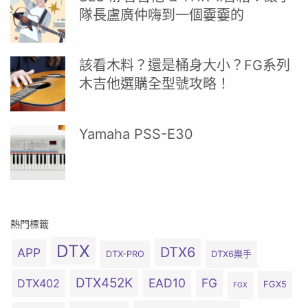
隊長盧廣仲嗨到一個嫑嫑的
該看木料？還是桶身大小？FG系列
木吉他選購全型號攻略！
Yamaha PSS-E30
熱門標籤
DTX
DTX6
APP
DTX-PRO
DTX6樂手
DTX452K
EAD10
FG
DTX402
FGX5
FGX