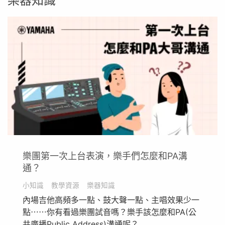
樂器知識
樂團第一次上台表演，樂手們怎麼和PA溝
通？
小知識
教學資源
樂器知識
內場吉他高頻多一點、鼓大聲一點、主唱效果少一
點⋯⋯你有看過樂團試音嗎？樂手該怎麼和PA(公
共廣播Public Address)溝通呢？