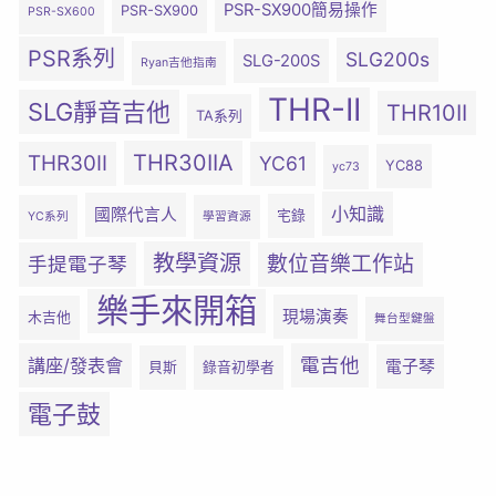
PSR-SX900簡易操作
PSR-SX900
PSR-SX600
PSR系列
SLG200s
SLG-200S
Ryan吉他指南
THR-II
SLG靜音吉他
THR10II
TA系列
THR30IIA
THR30II
YC61
YC88
yc73
小知識
國際代言人
宅錄
YC系列
學習資源
教學資源
數位音樂工作站
手提電子琴
樂手來開箱
現場演奏
木吉他
舞台型鍵盤
電吉他
講座/發表會
電子琴
貝斯
錄音初學者
電子鼓