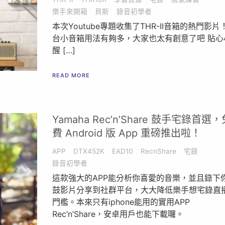
樂手來開箱
貝斯
錄音初學者
本次Youtube專題收集了THR-II音箱的熱門影片
台小音箱用法有夠多，大家也太有創意了吧 貼心
醒 […]
READ MORE
Yamaha Rec’n’Share 鼓手宅錄首選，
費 Android 版 App 重磅推出啦！
APP
DTX452K
EAD10
RecnShare
宅錄
錄音初學者
這款強大的APP能分析你喜愛的音樂，並且錄下
鼓影片分享到社群平台，大大降低樂手想宅錄直
門檻。本來只有iphone能用的實用APP
Rec’n’Share，安卓用戶也能下載囉。