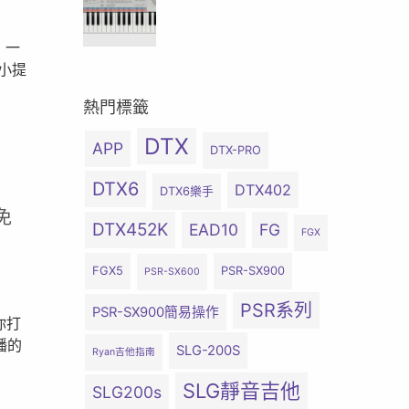
！一
小提
熱門標籤
DTX
APP
DTX-PRO
DTX6
DTX402
DTX6樂手
免
DTX452K
EAD10
FG
FGX
FGX5
PSR-SX900
PSR-SX600
PSR系列
PSR-SX900簡易操作
你打
播的
SLG-200S
Ryan吉他指南
SLG靜音吉他
SLG200s