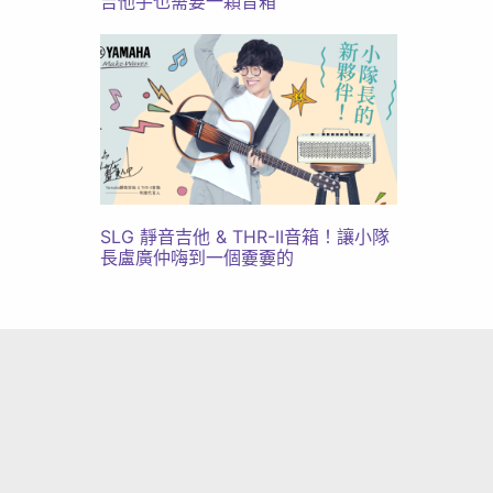
吉他手也需要⼀顆音箱​
SLG 靜音吉他 & THR-II音箱！讓小隊
長盧廣仲嗨到一個嫑嫑的