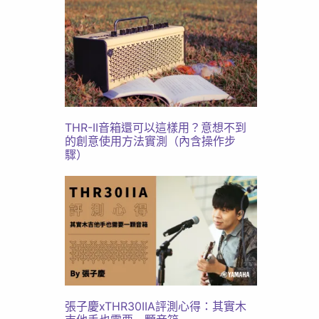
THR-II音箱還可以這樣用？意想不到
的創意使用方法實測（內含操作步
驟）
張子慶xTHR30IIA評測心得：其實木