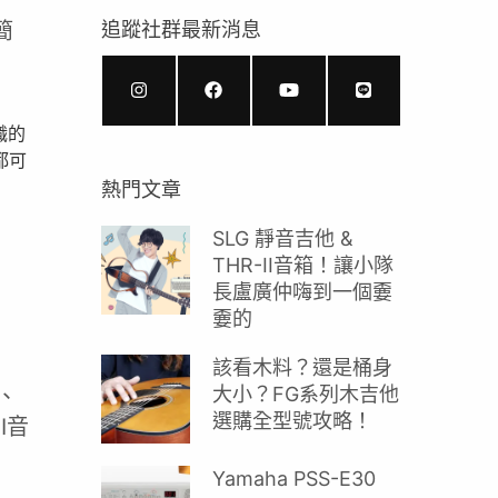
簡
追蹤社群最新消息
職的
都可
熱門文章
SLG 靜音吉他 &
THR-II音箱！讓小隊
長盧廣仲嗨到一個嫑
嫑的
該看木料？還是桶身
大小？FG系列木吉他
、
選購全型號攻略！
I音
Yamaha PSS-E30