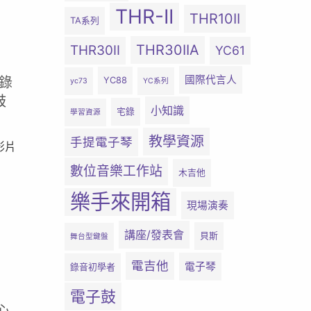
THR-II
THR10II
TA系列
THR30IIA
THR30II
YC61
國際代言人
錄
YC88
yc73
YC系列
鼓
小知識
宅錄
學習資源
教學資源
手提電子琴
影片
數位音樂工作站
木吉他
樂手來開箱
現場演奏
講座/發表會
貝斯
舞台型鍵盤
電吉他
電子琴
錄音初學者
電子鼓