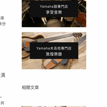
Yamaha鼓專門店
享受音樂
起來
來分
Yamaha木吉他專門店
敦煌樂器
A溝
相關文章
一
公共