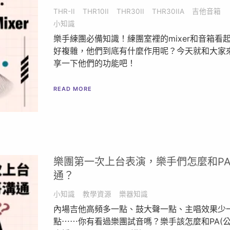
THR-II
THR10II
THR30II
THR30IIA
吉他音箱
小知識
樂手練團必備知識！練團室裡的mixer和音箱看
好複雜，他們到底有什麼作用呢？今天就和大家
享一下他們的功能吧！
READ MORE
樂團第一次上台表演，樂手們怎麼和P
通？
小知識
教學資源
樂器知識
內場吉他高頻多一點、鼓大聲一點、主唱效果少
點⋯⋯你有看過樂團試音嗎？樂手該怎麼和PA(