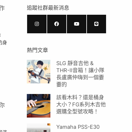
作
追蹤社群最新消息
作
的身
熱門文章
SLG 靜音吉他 &
THR-II音箱！讓小隊
長盧廣仲嗨到一個嫑
嫑的
該看木料？還是桶身
大小？FG系列木吉他
你
選購全型號攻略！
Yamaha PSS-E30