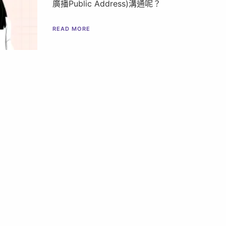
廣播Public Address)溝通呢？
READ MORE