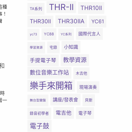
THR-II
這種
THR10II
TA系列
事！
THR30IIA
THR30II
聲
YC61
國際代言人
YC88
yc73
YC系列
小知識
宅錄
學習資源
教學資源
手提電子琴
和
數位音樂工作站
木吉他
樂手來開箱
現場演奏
的時
講座/發表會
著一
貝斯
舞台型鍵盤
電吉他
電子琴
錄音初學者
電子鼓