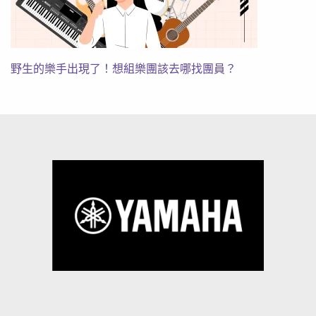
野生的樂手出現了！想組樂團該去哪找團員？