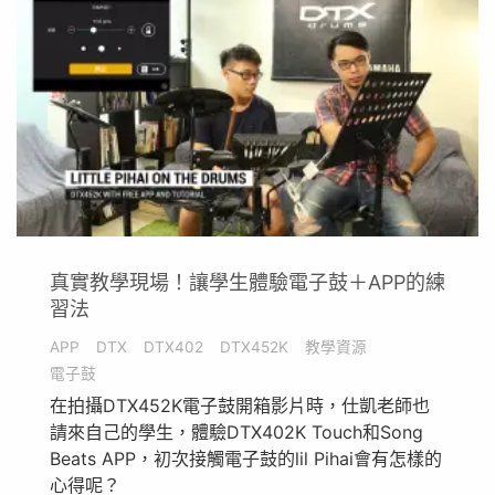
真實教學現場！讓學生體驗電子鼓＋APP的練
習法
APP
DTX
DTX402
DTX452K
教學資源
電子鼓
在拍攝DTX452K電子鼓開箱影片時，仕凱老師也
請來自己的學生，體驗DTX402K Touch和Song
Beats APP，初次接觸電子鼓的lil Pihai會有怎樣的
心得呢？