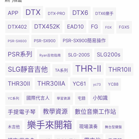
DTX
DTX6
APP
DTX-PRO
DTX6樂手
DTX452K
EAD10
FG
DTX402
FGX5
FGX
PSR-SX900簡易操作
PSR-SX900
PSR-SX600
PSR系列
SLG200s
SLG-200S
Ryan吉他指南
THR-II
SLG靜音吉他
THR10II
TA系列
THR30IIA
THR30II
YC61
YC88
yc73
小知識
國際代言人
宅錄
YC系列
學習資源
教學資源
數位音樂工作站
手提電子琴
樂手來開箱
現場演奏
木吉他
舞台型鍵盤