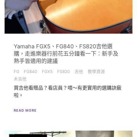
Yamaha FGX5、FG840、FS820吉他選
購，走進樂器行前花五分鐘看一下：新手及
熟手皆適用的建議
FG
FG840
FGX5
FS820
吉他
教學資源
木吉他
買吉他看贈品？看店員？喂～有更實用的選購訣竅
啦。
READ MORE