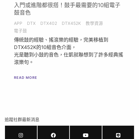
入門或進階都很搭！鼓手最需要的10組電子
鼓音色
APP
DTX
DTX402
DTX452K
教學資源
電子鼓
傳統鼓的經驗、搖滾樂的經驗，完美移植到
DTX452K的10組音色介面，
光是聽到小鼓的音色，仕凱就聯想到了許多經典搖
滾樂句。
READ MORE
追蹤社群最新消息