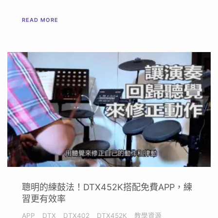
READ MORE
聰明的練鼓法！DTX452K搭配免費APP，練
習更有效率
APP
DTX
DTX402
DTX452K
教學資源