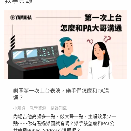
教學資源
樂團第一次上台表演，樂手們怎麼和PA溝
通？
小知識
教學資源
樂器知識
內場吉他高頻多一點、鼓大聲一點、主唱效果少一
點⋯⋯你有看過樂團試音嗎？樂手該怎麼和PA(公
共廣播Public Address)溝通呢？