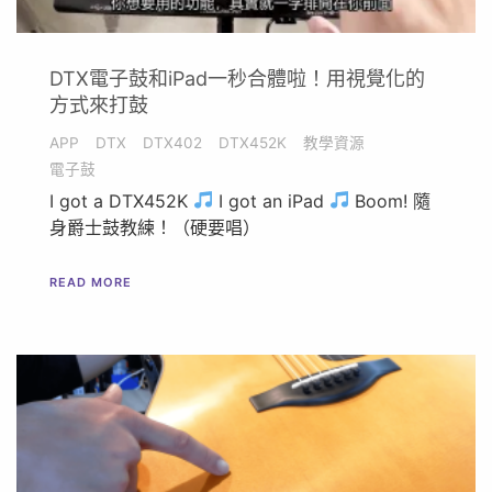
DTX電子鼓和iPad一秒合體啦！用視覺化的
方式來打鼓
APP
DTX
DTX402
DTX452K
教學資源
電子鼓
I got a DTX452K
I got an iPad
Boom! 隨
身爵士鼓教練！（硬要唱）
READ MORE