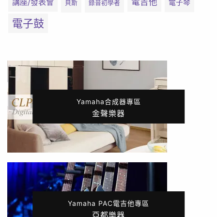
電吉他
講座/發表會
電子琴
貝斯
錄音初學者
電子鼓
Yamaha合成器專區
金聲樂器
Yamaha PAC電吉他專區
亞都樂器